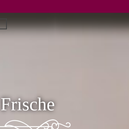
▼
 Frische