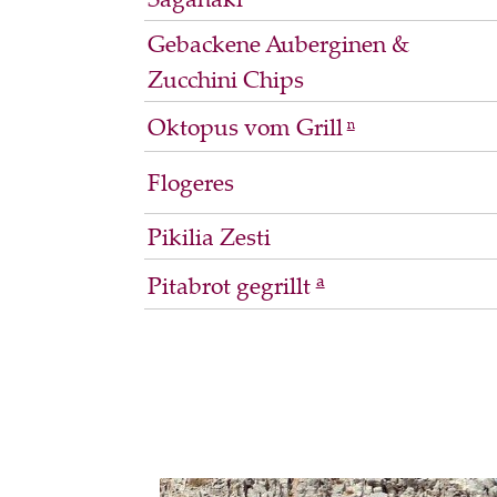
Gebackene Auberginen &
Zucchini Chips
Oktopus vom Grill
n
Flogeres
Pikilia Zesti
a
Pitabrot gegrillt