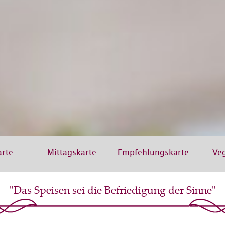
arte
Mittagskarte
Empfehlungskarte
Ve
"Das Speisen sei die Befriedigung der Sinne"