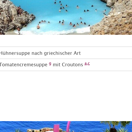
Hühnersuppe nach griechischer Art
g
a,c
Tomatencremesuppe
mit Croutons