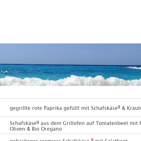
g
gegrillte rote Paprika gefüllt mit Schafskäse
&
Kräut
g
Schafskäse
aus dem Grillofen auf Tomatenbeet mit P
Oliven & Bio Oregano
g
gebackener cremicer Schafskäse
mit Salatbeet