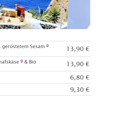
o
, geröstetem Sesam
13,90 €
g
chafskäse
& Bio
13,90 €
6,80 €
9,30 €