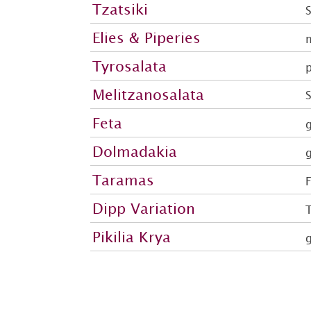
Tzatsiki
Elies & Piperies
m
Tyrosalata
Melitzanosalata
Feta
g
Dolmadakia
g
Taramas
Dipp Variation
T
Pikilia Krya
g