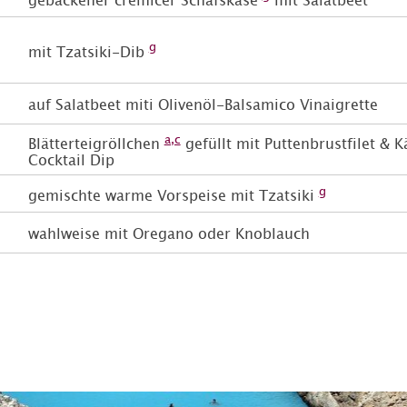
g
mit Tzatsiki
-Dib
auf Salatbeet miti Olivenöl-Balsamico Vinaigrette
a,c
Blätterteigröllchen
gefüllt mit Puttenbrustfilet & 
Cocktail Dip
g
gemischte warme Vorspeise mit Tzatsiki
wahlweise mit Oregano oder Knoblauch