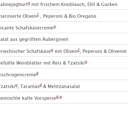
g
Sahnejoghurt
mit frischem Knoblauch, Dill & Gurken
2
arinierte Oliven
, Peperoni & Bio Oregano
g
picante Schafskäsecreme
Salat aus gegrillten Auberginen
g
2
riechischer Schafskäse
mit Oliven
, Peperoni & Olivenöl
g
efüllte Weinblätter mit Reis & Tzatsiki
d
Fischrogencreme
g
d
zatsiki
, Taramas
& Melitzanasalat
d,g
emischte kalte Vorspeise