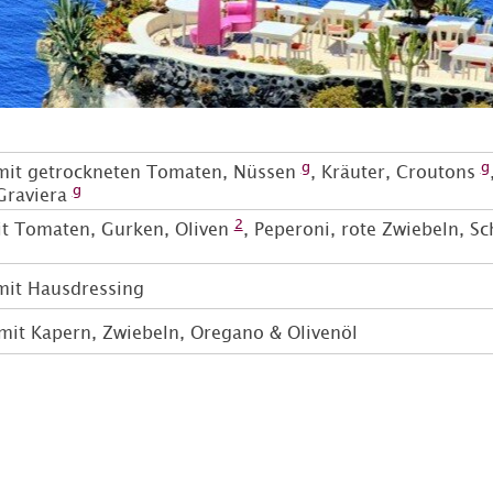
g
g
mit getrockneten Tomaten, Nüssen
, Kräuter, Croutons
g
Graviera
2
it Tomaten, Gurken, Oliven
, Peperoni, rote Zwiebeln, S
 mit Hausdressing
mit Kapern, Zwiebeln, Oregano & Olivenöl