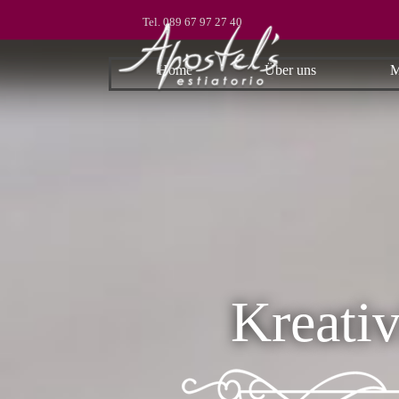
Direkt zum Seiteninhalt
Tel. 089 67 97 27 40
Home
Über uns
M
Kreativ